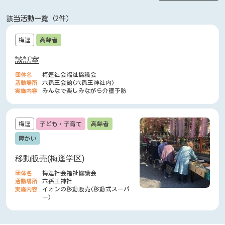
該当活動一覧（2件）
梅逕
高齢者
談話室
団体名
梅逕社会福祉協議会
活動場所
六孫王会館(六孫王神社内)
実施内容
みんなで楽しみながら介護予防
梅逕
子ども・子育て
高齢者
障がい
移動販売(梅逕学区)
団体名
梅逕社会福祉協議会
活動場所
六孫王神社
実施内容
イオンの移動販売(移動式スーパ
ー)