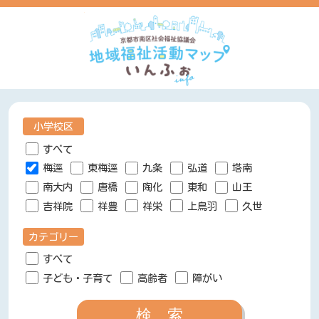
小学校区
すべて
梅逕
東梅逕
九条
弘道
塔南
南大内
唐橋
陶化
東和
山王
吉祥院
祥豊
祥栄
上鳥羽
久世
カテゴリー
すべて
子ども・子育て
高齢者
障がい