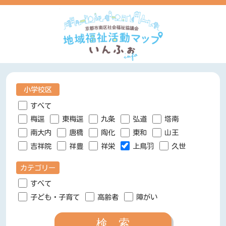
小学校区
すべて
梅逕
東梅逕
九条
弘道
塔南
南大内
唐橋
陶化
東和
山王
吉祥院
祥豊
祥栄
上鳥羽
久世
カテゴリー
すべて
子ども・子育て
高齢者
障がい