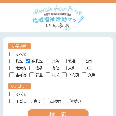
小学校区
すべて
梅逕
東梅逕
九条
弘道
塔南
南大内
唐橋
陶化
東和
山王
吉祥院
祥豊
祥栄
上鳥羽
久世
カテゴリー
すべて
子ども・子育て
高齢者
障がい