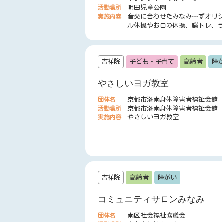
活動場所
明田児童公園
実施内容
音楽に合わせたみなみ～ずオリ
ル体操やお口の体操、脳トレ、
オ体操など
吉祥院
子ども・子育て
高齢者
障
やさしいヨガ教室
団体名
京都市洛南身体障害者福祉会館
活動場所
京都市洛南身体障害者福祉会館
実施内容
やさしいヨガ教室
吉祥院
高齢者
障がい
コミュニティサロンみなみ
団体名
南区社会福祉協議会