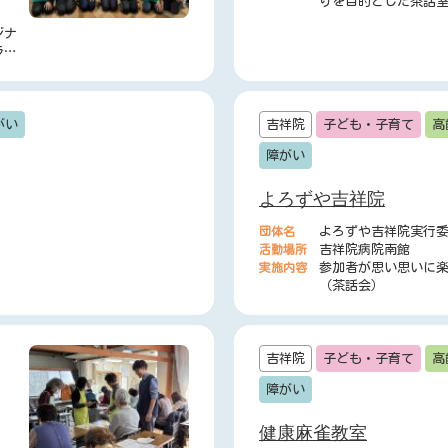
りを目的とした茶話
ェ）
ジナ
ラジ
がい
吉祥院
子ども・子育て
高
障がい
よろずや吉祥院
団体名
よろずや吉祥院実行
活動場所
吉祥院病院南館
実施内容
参加者が思い思いに
（茶話会）
吉祥院
子ども・子育て
高
障がい
健康麻雀教室