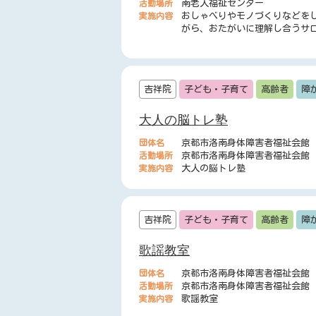
活動場所
南老人福祉センター
実施内容
おしゃべりやモノづくりなどを
がら、おたがいに理解し合うサ
吉祥院
子ども・子育て
高齢者
障
大人の脳トレ塾
団体名
京都市洛南身体障害者福祉会館
活動場所
京都市洛南身体障害者福祉会館
実施内容
大人の脳トレ塾
吉祥院
子ども・子育て
高齢者
障
歌謡教室
団体名
京都市洛南身体障害者福祉会館
活動場所
京都市洛南身体障害者福祉会館
実施内容
歌謡教室