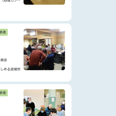
室（地域カフ
齢者
委員会
楽しめる居場所
齢者