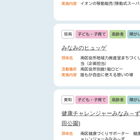
実施内容
イオンの移動販売(移動式スーパ
塔南
子ども・子育て
高齢者
障が
みなみのヒュッゲ
団体名
南区役所地域力推進室まちづく
当（企画担当）
活動場所
南区役所別館1階ロビー
実施内容
誰もが自由に使える憩いの場
東和
子ども・子育て
高齢者
障が
健康チャレンジャーみなみ～ず
田公園)
団体名
南区健康づくりサポーター 健
ャレンジャーみなみ～ず