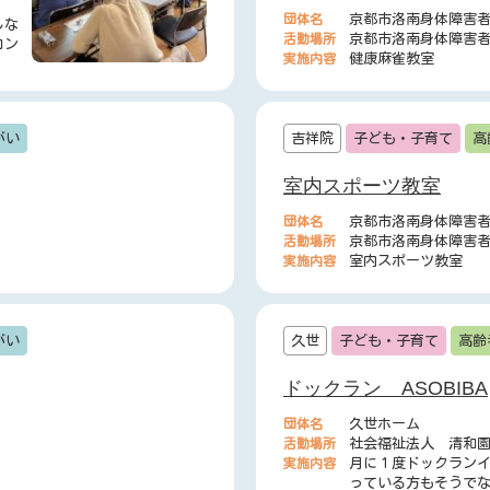
団体名
京都市洛南身体障害
しな
活動場所
京都市洛南身体障害
ロン
実施内容
健康麻雀教室
がい
吉祥院
子ども・子育て
高
室内スポーツ教室
団体名
京都市洛南身体障害
活動場所
京都市洛南身体障害
実施内容
室内スポーツ教室
がい
久世
子ども・子育て
高齢
ドックラン ASOBIBA
団体名
久世ホーム
活動場所
社会福祉法人 清和
実施内容
月に１度ドックラン
っている方もそうで