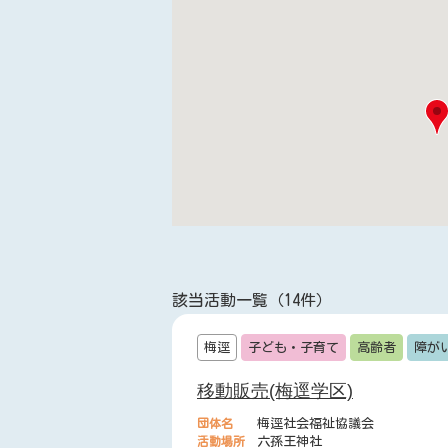
該当活動一覧（14件）
梅逕
子ども・子育て
高齢者
障が
移動販売(梅逕学区)
団体名
梅逕社会福祉協議会
活動場所
六孫王神社