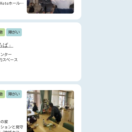
otoホール
更の可能性あ
者
障がい
ろば」
センター
的スペース
者
障がい
望の家
ーションと見守