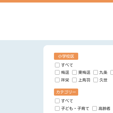
小学校区
すべて
梅逕
東梅逕
九条
祥栄
上鳥羽
久世
カテゴリー
すべて
子ども・子育て
高齢者