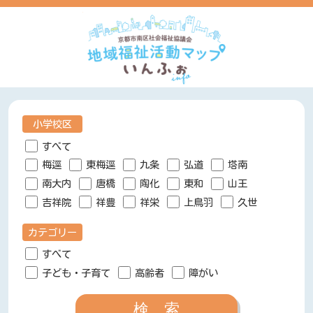
小学校区
すべて
梅逕
東梅逕
九条
弘道
塔南
南大内
唐橋
陶化
東和
山王
吉祥院
祥豊
祥栄
上鳥羽
久世
カテゴリー
すべて
子ども・子育て
高齢者
障がい