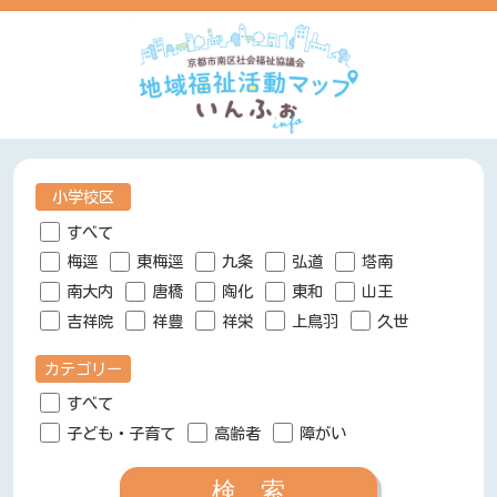
小学校区
すべて
梅逕
東梅逕
九条
弘道
塔南
南大内
唐橋
陶化
東和
山王
吉祥院
祥豊
祥栄
上鳥羽
久世
カテゴリー
すべて
子ども・子育て
高齢者
障がい