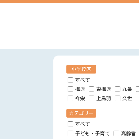
小学校区
すべて
梅逕
東梅逕
九条
祥栄
上鳥羽
久世
カテゴリー
すべて
子ども・子育て
高齢者