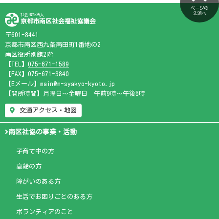
ページの
先頭へ
社会福祉法人
京都市南区社会福祉協議会
〒601-8441
京都市南区西九条南田町1番地の2
南区役所別館2階
【TEL】
075-671-1589
【FAX】075-671-3840
【Eメール】main@m-syakyo-kyoto.jp
【開所時間】月曜日～金曜日 午前9時～午後5時
交通アクセス・地図
南区社協の事業・活動
子育て中の方
高齢の方
障がいのある方
生活でお困りごとのある方
ボランティアのこと