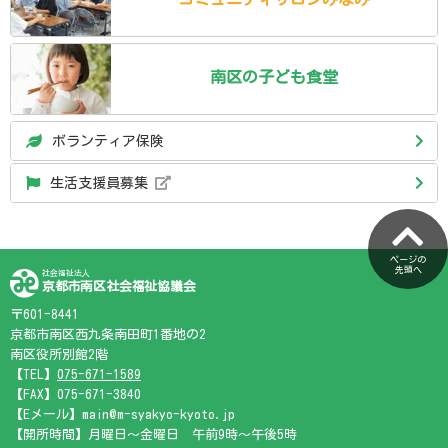
南区の
子ども食堂
ボランティア保険
生活支援員募集
ページの
先頭へ
社会福祉法人
京都市南区社会福祉協議会
〒601-8441
京都市南区西九条南田町1番地の2
南区役所別館2階
【TEL】
075-671-1589
【FAX】075-671-3840
【Eメール】main@m-syakyo-kyoto.jp
【開所時間】月曜日～金曜日 午前9時～午後5時