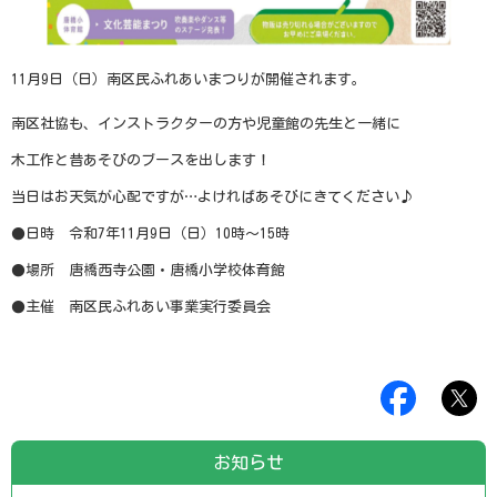
11月
9
日（日）南区民ふれあいまつりが開催されます。
南区社協も、インストラクターの方や児童館の先生と一緒に
木工作と昔あそびのブースを出します！
当日はお天気が心配ですが…よければあそびにきてください♪
●日時 令和
7
年
11
月
9
日（日）
10
時～
15
時
●場所 唐橋西寺公園・唐橋小学校体育館
●主催 南区民ふれあい事業実行委員会
お知らせ