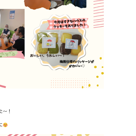
た〜！
に