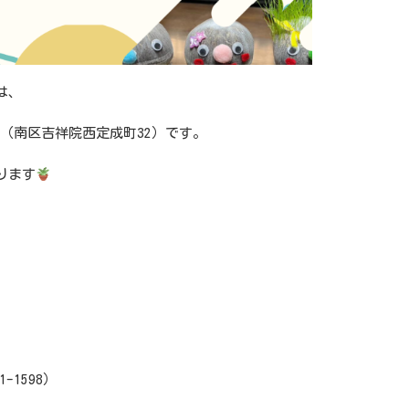
は、
（南区吉祥院西定成町
32
）です。
ります
71-1598）