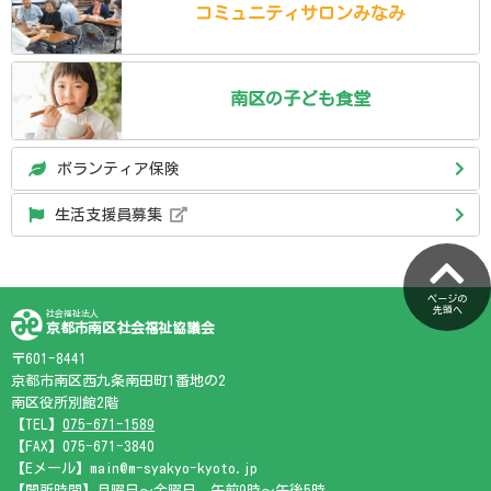
コミュニティ
サロン
みなみ
南区の
子ども食堂
ボランティア保険
生活支援員募集
ページの
先頭へ
社会福祉法人
京都市南区社会福祉協議会
〒601-8441
京都市南区西九条南田町1番地の2
南区役所別館2階
【TEL】
075-671-1589
【FAX】075-671-3840
【Eメール】main@m-syakyo-kyoto.jp
【開所時間】月曜日～金曜日 午前9時～午後5時