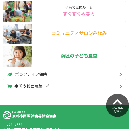
子育て支援ルーム
すくすくみなみ
コミュニティ
サロン
みなみ
南区の
子ども食堂
ボランティア保険
生活支援員募集
ページの
先頭へ
社会福祉法人
京都市南区社会福祉協議会
〒601-8441