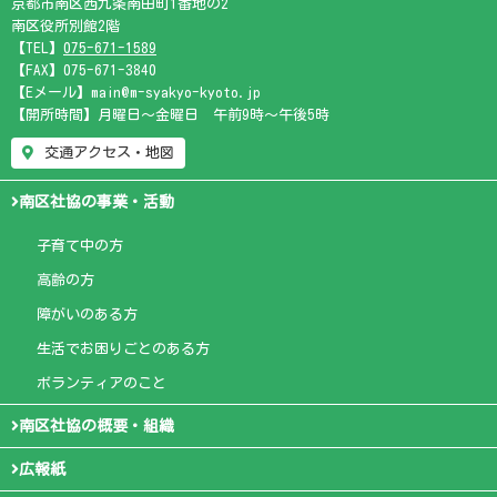
京都市南区西九条南田町1番地の2
南区役所別館2階
【TEL】
075-671-1589
【FAX】075-671-3840
【Eメール】main@m-syakyo-kyoto.jp
【開所時間】月曜日～金曜日 午前9時～午後5時
交通アクセス・地図
南区社協の事業・活動
子育て中の方
高齢の方
障がいのある方
生活でお困りごとのある方
ボランティアのこと
南区社協の概要・組織
広報紙