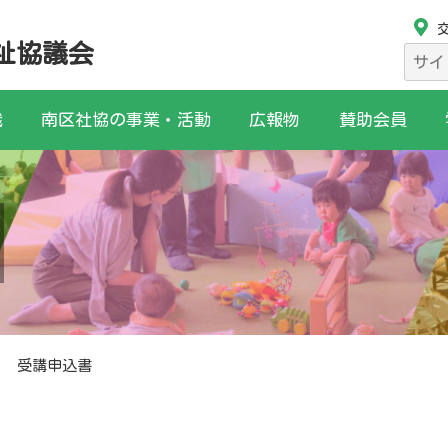
祉協議会
検
索:
織
南区社協の事業・活動
広報物
賛助会員
受講申込書