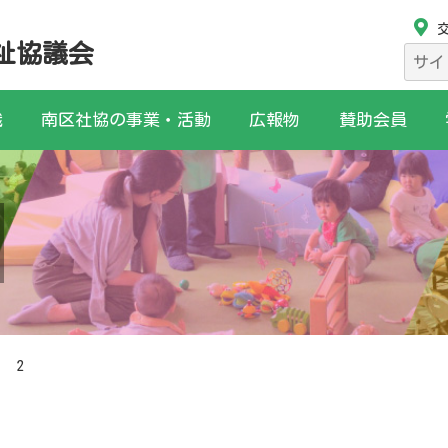
祉協議会
検
索:
織
南区社協の事業・活動
広報物
賛助会員
2