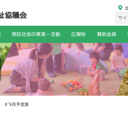
祉協議会
検
索:
織
南区社協の事業・活動
広報物
賛助会員
8~9月予定表