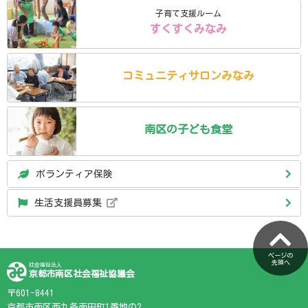
子育て支援ルーム
すくすくみなみ
コミュニティ
サロン
みなみ
南区の
子ども食堂
ボランティア保険
生活支援員募集
ページの
先頭へ
社会福祉法人
京都市南区社会福祉協議会
〒601-8441
京都市南区西九条南田町1番地の2