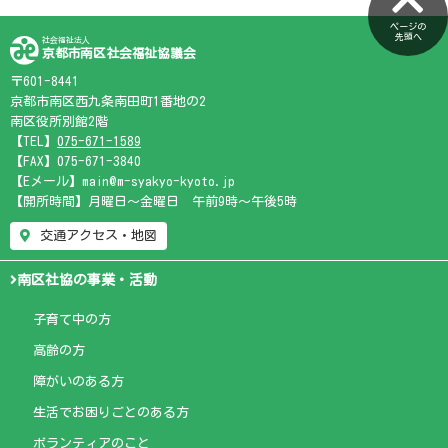
ページの
先頭へ
社会福祉法人
京都市南区社会福祉協議会
〒601-8441
京都市南区西九条南田町1番地の2
南区役所別館2階
【TEL】
075-671-1589
【FAX】075-671-3840
【Eメール】main@m-syakyo-kyoto.jp
【開所時間】月曜日～金曜日 午前9時～午後5時
交通アクセス・地図
南区社協の事業・活動
子育て中の方
高齢の方
障がいのある方
生活でお困りごとのある方
ボランティアのこと