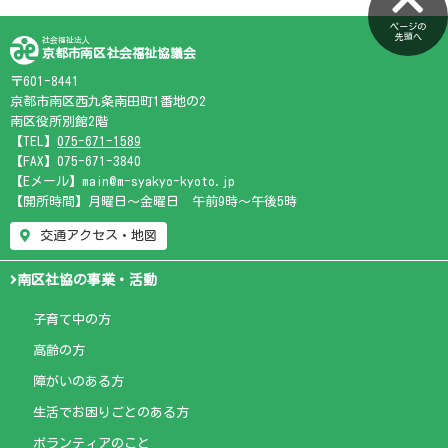
ページの
先頭へ
社会福祉法人
京都市南区社会福祉協議会
〒601-8441
京都市南区西九条南田町1番地の2
南区役所別館2階
【TEL】
075-671-1589
【FAX】075-671-3840
【Eメール】main@m-syakyo-kyoto.jp
【開所時間】月曜日～金曜日 午前9時～午後5時
交通アクセス・地図
南区社協の事業・活動
子育て中の方
高齢の方
障がいのある方
生活でお困りごとのある方
ボランティアのこと