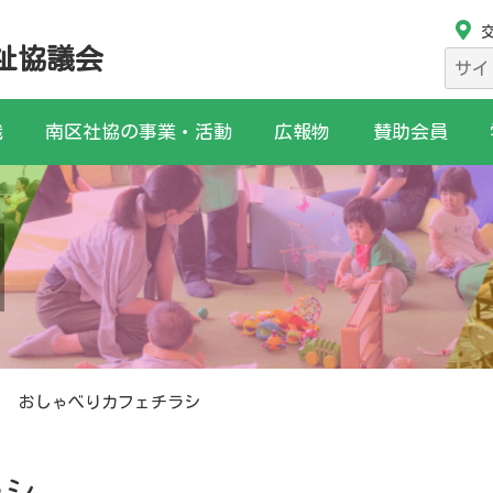
祉協議会
検
索:
織
南区社協の事業・活動
広報物
賛助会員
おしゃべりカフェチラシ
ラシ