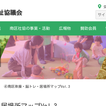
祉協議会
検
索:
織
南区社協の事業・活動
広報物
賛助会員
④南区体操・脳トレ・居場所マップVol.3
場所マップVol.3