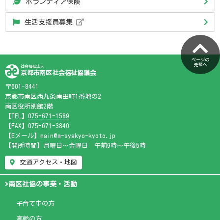
ボランティア保険
生活支援員募集
ページの
先頭へ
社会福祉法人
京都市南区社会福祉協議会
〒601-8441
京都市南区西九条南田町1番地の2
南区役所別館2階
【TEL】
075-671-1589
【FAX】075-671-3840
【Eメール】main@m-syakyo-kyoto.jp
【開所時間】月曜日～金曜日 午前9時～午後5時
交通アクセス・地図
南区社協の事業・活動
子育て中の方
高齢の方