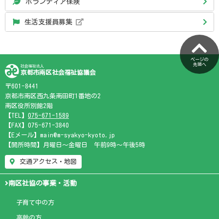
ボランティア保険
生活支援員募集
ページの
先頭へ
社会福祉法人
京都市南区社会福祉協議会
〒601-8441
京都市南区西九条南田町1番地の2
南区役所別館2階
【TEL】
075-671-1589
【FAX】075-671-3840
【Eメール】main@m-syakyo-kyoto.jp
【開所時間】月曜日～金曜日 午前9時～午後5時
交通アクセス・地図
南区社協の事業・活動
子育て中の方
高齢の方