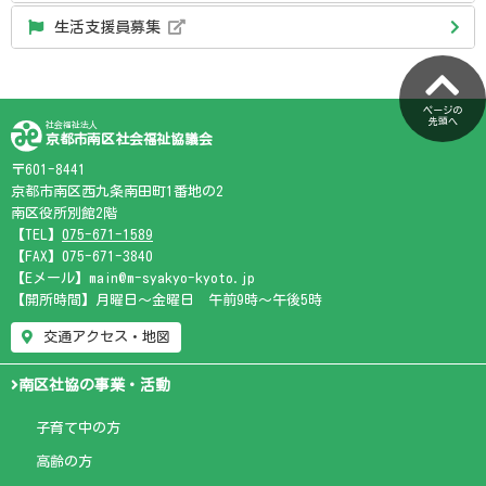
生活支援員募集
ページの
先頭へ
社会福祉法人
京都市南区社会福祉協議会
〒601-8441
京都市南区西九条南田町1番地の2
南区役所別館2階
【TEL】
075-671-1589
【FAX】075-671-3840
【Eメール】main@m-syakyo-kyoto.jp
【開所時間】月曜日～金曜日 午前9時～午後5時
交通アクセス・地図
南区社協の事業・活動
子育て中の方
高齢の方