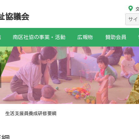
祉協議会
検
索:
織
南区社協の事業・活動
広報物
賛助会員
生活支援員養成研修要綱
要綱