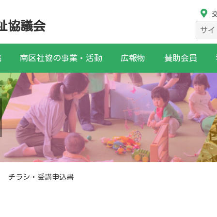
祉協議会
検
索:
織
南区社協の事業・活動
広報物
賛助会員
チラシ・受講申込書