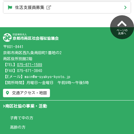
生活支援員募集
ページの
先頭へ
社会福祉法人
京都市南区社会福祉協議会
〒601-8441
京都市南区西九条南田町1番地の2
南区役所別館2階
【TEL】
075-671-1589
【FAX】075-671-3840
【Eメール】main@m-syakyo-kyoto.jp
【開所時間】月曜日～金曜日 午前9時～午後5時
交通アクセス・地図
南区社協の事業・活動
子育て中の方
高齢の方