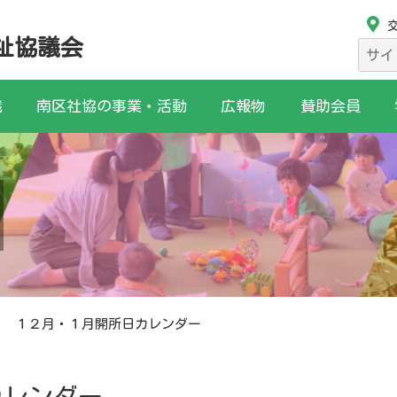
祉協議会
検
索:
織
南区社協の事業・活動
広報物
賛助会員
１２月・１月開所日カレンダー
カレンダー