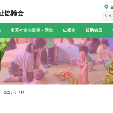
祉協議会
検
索:
織
南区社協の事業・活動
広報物
賛助会員
2023.6 (1)