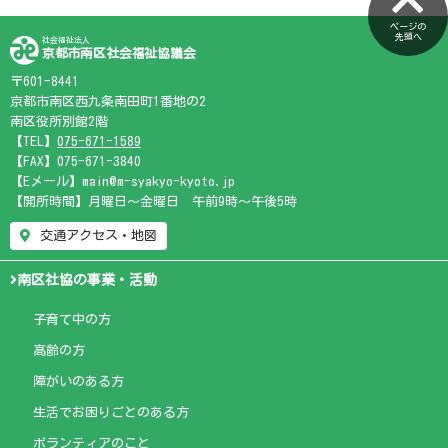
ページの
先頭へ
社会福祉法人
京都市南区社会福祉協議会
〒601-8441
京都市南区西九条南田町1番地の2
南区役所別館2階
【TEL】
075-671-1589
【FAX】075-671-3840
【Eメール】main@m-syakyo-kyoto.jp
【開所時間】月曜日～金曜日 午前9時～午後5時
交通アクセス・地図
南区社協の事業・活動
子育て中の方
高齢の方
障がいのある方
生活でお困りごとのある方
ボランティアのこと