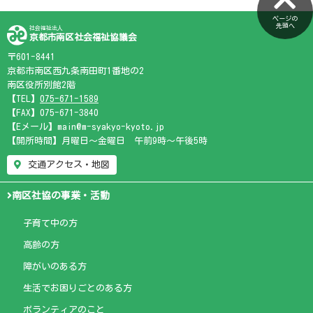
ページの
先頭へ
社会福祉法人
京都市南区社会福祉協議会
〒601-8441
京都市南区西九条南田町1番地の2
南区役所別館2階
【TEL】
075-671-1589
【FAX】075-671-3840
【Eメール】main@m-syakyo-kyoto.jp
【開所時間】月曜日～金曜日 午前9時～午後5時
交通アクセス・地図
南区社協の事業・活動
子育て中の方
高齢の方
障がいのある方
生活でお困りごとのある方
ボランティアのこと