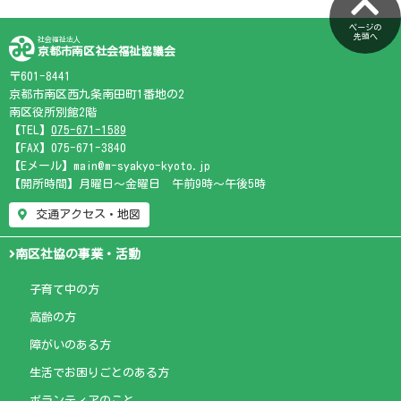
ページの
先頭へ
社会福祉法人
京都市南区社会福祉協議会
〒601-8441
京都市南区西九条南田町1番地の2
南区役所別館2階
【TEL】
075-671-1589
【FAX】075-671-3840
【Eメール】main@m-syakyo-kyoto.jp
【開所時間】月曜日～金曜日 午前9時～午後5時
交通アクセス・地図
南区社協の事業・活動
子育て中の方
高齢の方
障がいのある方
生活でお困りごとのある方
ボランティアのこと