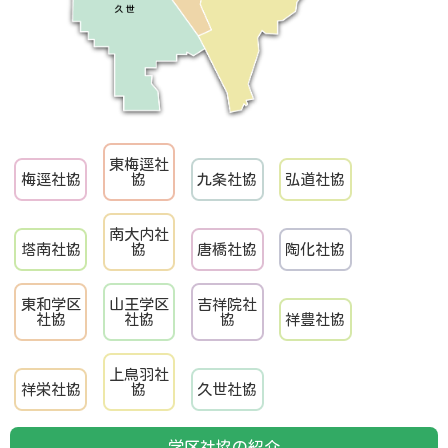
東梅逕社
梅逕社協
協
九条社協
弘道社協
南大内社
塔南社協
協
唐橋社協
陶化社協
東和学区
山王学区
吉祥院社
社協
社協
協
祥豊社協
上鳥羽社
祥栄社協
協
久世社協
学区社協の紹介