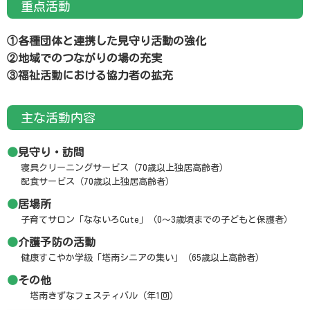
重点活動
①各種団体と連携した見守り活動の強化
②地域でのつながりの場の充実
③福祉活動における協力者の拡充
主な活動内容
見守り・訪問
寝具クリーニングサービス（70歳以上独居高齢者）
配食サービス（70歳以上独居高齢者）
居場所
子育てサロン「なないろCute」（0～3歳頃までの子どもと保護者）
介護予防の活動
健康すこやか学級「塔南シニアの集い」（65歳以上高齢者）
その他
塔南きずなフェスティバル（年1回）