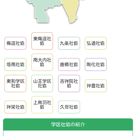
東梅逕社
梅逕社協
協
九条社協
弘道社協
南大内社
塔南社協
協
唐橋社協
陶化社協
東和学区
山王学区
吉祥院社
社協
社協
協
祥豊社協
上鳥羽社
祥栄社協
協
久世社協
学区社協の紹介