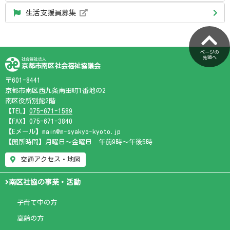
生活支援員募集
ページの
先頭へ
社会福祉法人
京都市南区社会福祉協議会
〒601-8441
京都市南区西九条南田町1番地の2
南区役所別館2階
【TEL】
075-671-1589
【FAX】075-671-3840
【Eメール】main@m-syakyo-kyoto.jp
【開所時間】月曜日～金曜日 午前9時～午後5時
交通アクセス・地図
南区社協の事業・活動
子育て中の方
高齢の方