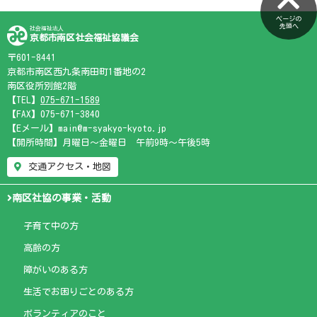
ページの
先頭へ
社会福祉法人
京都市南区社会福祉協議会
〒601-8441
京都市南区西九条南田町1番地の2
南区役所別館2階
【TEL】
075-671-1589
【FAX】075-671-3840
【Eメール】main@m-syakyo-kyoto.jp
【開所時間】月曜日～金曜日 午前9時～午後5時
交通アクセス・地図
南区社協の事業・活動
子育て中の方
高齢の方
障がいのある方
生活でお困りごとのある方
ボランティアのこと