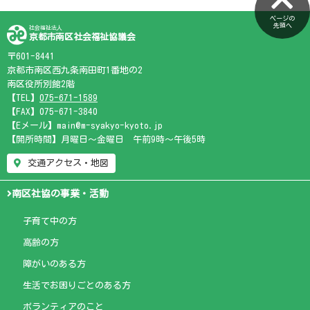
ページの
先頭へ
社会福祉法人
京都市南区社会福祉協議会
〒601-8441
京都市南区西九条南田町1番地の2
南区役所別館2階
【TEL】
075-671-1589
【FAX】075-671-3840
【Eメール】main@m-syakyo-kyoto.jp
【開所時間】月曜日～金曜日 午前9時～午後5時
交通アクセス・地図
南区社協の事業・活動
子育て中の方
高齢の方
障がいのある方
生活でお困りごとのある方
ボランティアのこと