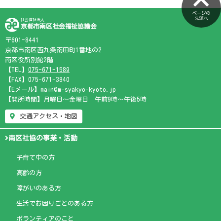
ページの
先頭へ
社会福祉法人
京都市南区社会福祉協議会
〒601-8441
京都市南区西九条南田町1番地の2
南区役所別館2階
【TEL】
075-671-1589
【FAX】075-671-3840
【Eメール】main@m-syakyo-kyoto.jp
【開所時間】月曜日～金曜日 午前9時～午後5時
交通アクセス・地図
南区社協の事業・活動
子育て中の方
高齢の方
障がいのある方
生活でお困りごとのある方
ボランティアのこと