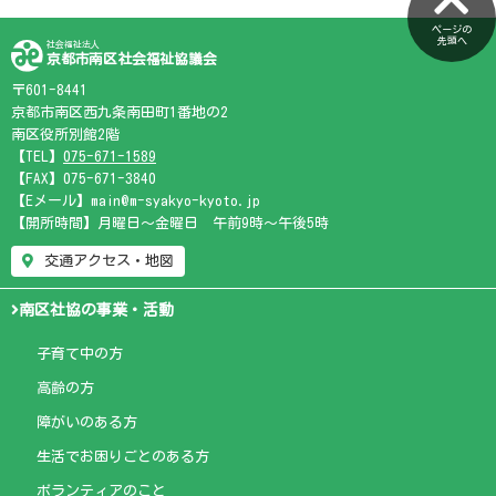
ページの
先頭へ
社会福祉法人
京都市南区社会福祉協議会
〒601-8441
京都市南区西九条南田町1番地の2
南区役所別館2階
【TEL】
075-671-1589
【FAX】075-671-3840
【Eメール】main@m-syakyo-kyoto.jp
【開所時間】月曜日～金曜日 午前9時～午後5時
交通アクセス・地図
南区社協の事業・活動
子育て中の方
高齢の方
障がいのある方
生活でお困りごとのある方
ボランティアのこと