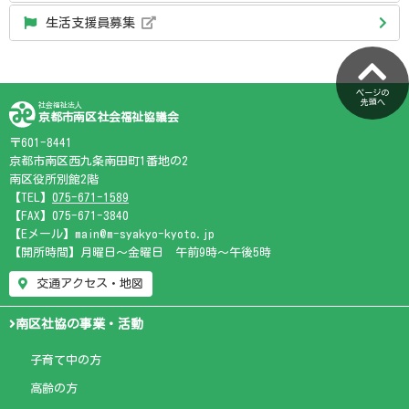
生活支援員募集
ページの
先頭へ
社会福祉法人
京都市南区社会福祉協議会
〒601-8441
京都市南区西九条南田町1番地の2
南区役所別館2階
【TEL】
075-671-1589
【FAX】075-671-3840
【Eメール】main@m-syakyo-kyoto.jp
【開所時間】月曜日～金曜日 午前9時～午後5時
交通アクセス・地図
南区社協の事業・活動
子育て中の方
高齢の方