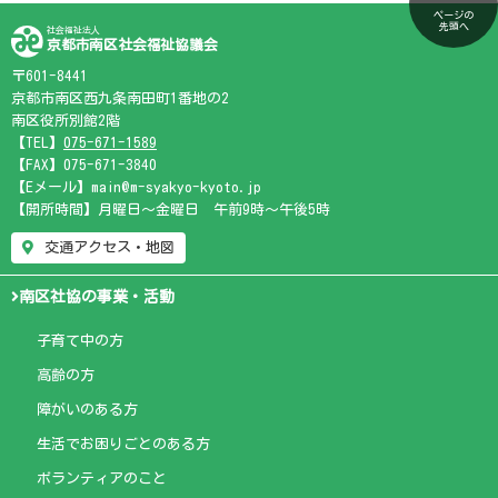
ページの
先頭へ
社会福祉法人
京都市南区社会福祉協議会
〒601-8441
京都市南区西九条南田町1番地の2
南区役所別館2階
【TEL】
075-671-1589
【FAX】075-671-3840
【Eメール】main@m-syakyo-kyoto.jp
【開所時間】月曜日～金曜日 午前9時～午後5時
交通アクセス・地図
南区社協の事業・活動
子育て中の方
高齢の方
障がいのある方
生活でお困りごとのある方
ボランティアのこと