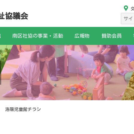
祉協議会
検
索:
織
南区社協の事業・活動
広報物
賛助会員
洛陽児童館チラシ