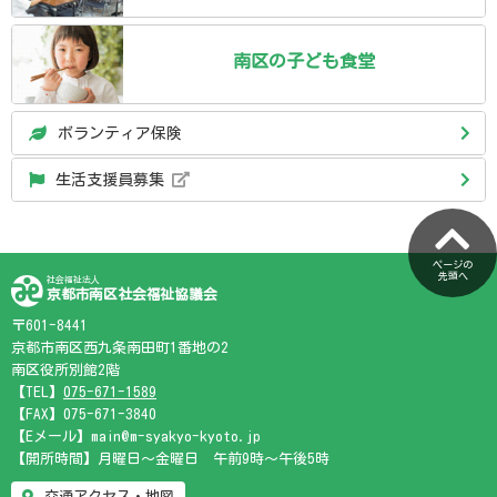
南区の
子ども食堂
ボランティア保険
生活支援員募集
ページの
先頭へ
社会福祉法人
京都市南区社会福祉協議会
〒601-8441
京都市南区西九条南田町1番地の2
南区役所別館2階
【TEL】
075-671-1589
【FAX】075-671-3840
【Eメール】main@m-syakyo-kyoto.jp
【開所時間】月曜日～金曜日 午前9時～午後5時
交通アクセス・地図