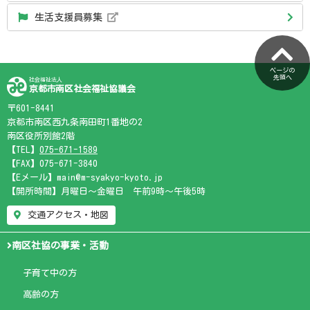
生活支援員募集
ページの
先頭へ
社会福祉法人
京都市南区社会福祉協議会
〒601-8441
京都市南区西九条南田町1番地の2
南区役所別館2階
【TEL】
075-671-1589
【FAX】075-671-3840
【Eメール】main@m-syakyo-kyoto.jp
【開所時間】月曜日～金曜日 午前9時～午後5時
交通アクセス・地図
南区社協の事業・活動
子育て中の方
高齢の方