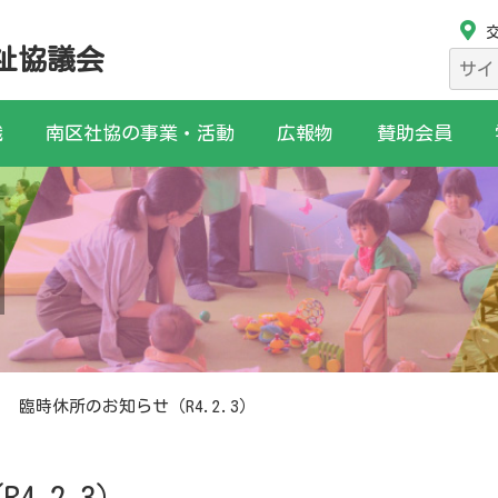
祉協議会
検
索:
織
南区社協の事業・活動
広報物
賛助会員
臨時休所のお知らせ（R4.2.3）
.2.3）