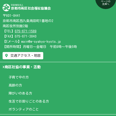
ページの
先頭へ
社会福祉法人
京都市南区社会福祉協議会
〒601-8441
京都市南区西九条南田町1番地の2
南区役所別館2階
【TEL】
075-671-1589
【FAX】075-671-3840
【Eメール】main@m-syakyo-kyoto.jp
【開所時間】月曜日～金曜日 午前9時～午後5時
交通アクセス・地図
南区社協の事業・活動
子育て中の方
高齢の方
障がいのある方
生活でお困りごとのある方
ボランティアのこと