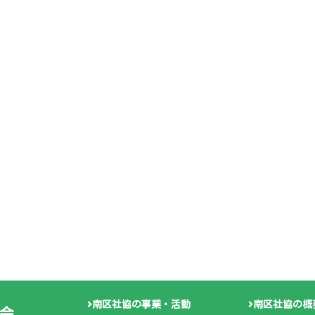
南区社協の事業・活動
南区社協の概
会