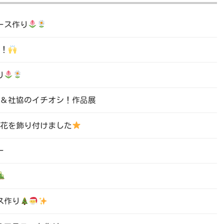
ース作り
ャ！
り
なし＆社協のイチオシ！作品展
節の花を飾り付けました
ー
ース作り