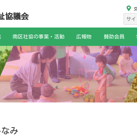
祉協議会
検
索:
織
南区社協の事業・活動
広報物
賛助会員
みなみ