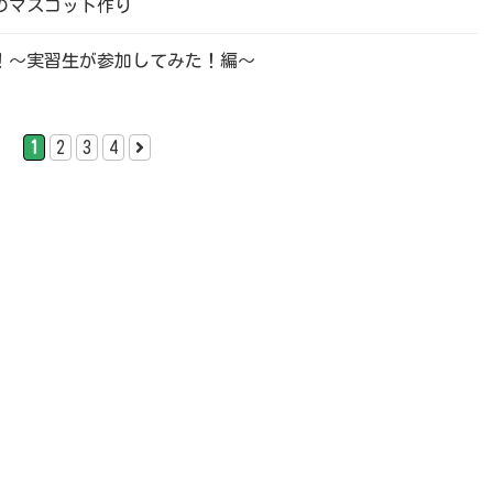
トのマスコット作り
！～実習生が参加してみた！編～
1
2
3
4
次
の
ペ
ー
ジ