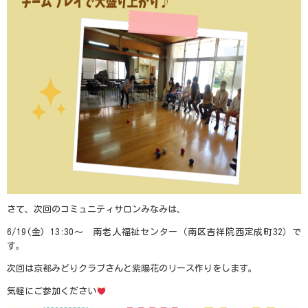
さて、次回のコミュニティサロンみなみは、
6/19(金
) 13:30
〜 南老人福祉センター（南区吉祥院西定成町
32
）で
す。
次回は京都みどりクラブさんと紫陽花のリース作りをします。
気軽にご参加ください