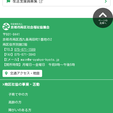
生活支援員募集
ページの
先頭へ
社会福祉法人
京都市南区社会福祉協議会
〒601-8441
京都市南区西九条南田町1番地の2
南区役所別館2階
【TEL】
075-671-1589
【FAX】075-671-3840
【Eメール】main@m-syakyo-kyoto.jp
【開所時間】月曜日～金曜日 午前9時～午後5時
交通アクセス・地図
南区社協の事業・活動
子育て中の方
高齢の方
障がいのある方