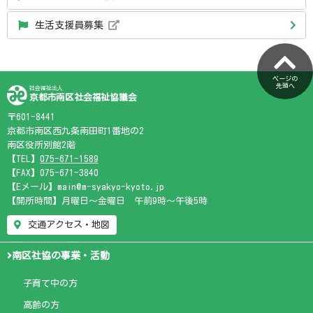
生活支援員募集
ページの
先頭へ
社会福祉法人
京都市南区社会福祉協議会
〒601-8441
京都市南区西九条南田町1番地の2
南区役所別館2階
【TEL】
075-671-1589
【FAX】075-671-3840
【Eメール】main@m-syakyo-kyoto.jp
【開所時間】月曜日～金曜日 午前9時～午後5時
交通アクセス・地図
南区社協の事業・活動
子育て中の方
高齢の方