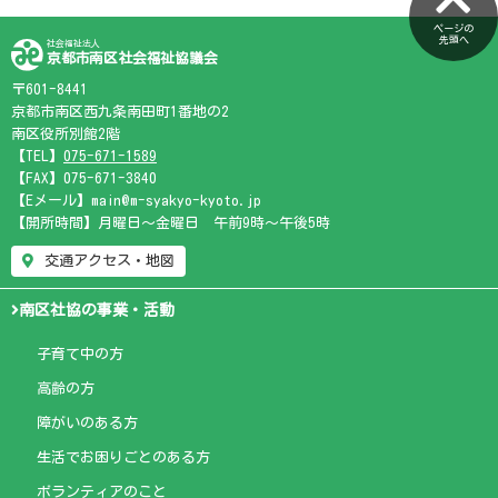
ページの
先頭へ
社会福祉法人
京都市南区社会福祉協議会
〒601-8441
京都市南区西九条南田町1番地の2
南区役所別館2階
【TEL】
075-671-1589
【FAX】075-671-3840
【Eメール】main@m-syakyo-kyoto.jp
【開所時間】月曜日～金曜日 午前9時～午後5時
交通アクセス・地図
南区社協の事業・活動
子育て中の方
高齢の方
障がいのある方
生活でお困りごとのある方
ボランティアのこと