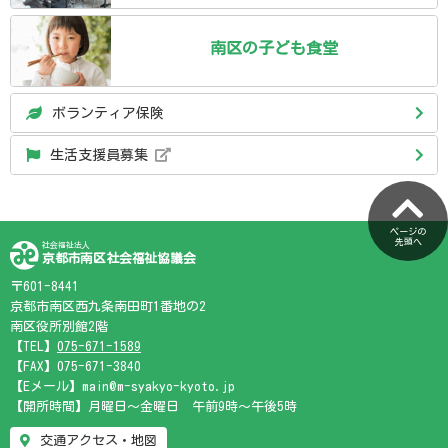
南区の
子ども食堂
ボランティア保険
生活支援員募集
ページの
先頭へ
社会福祉法人
京都市南区社会福祉協議会
〒601-8441
京都市南区西九条南田町1番地の2
南区役所別館2階
【TEL】
075-671-1589
【FAX】075-671-3840
【Eメール】main@m-syakyo-kyoto.jp
【開所時間】月曜日～金曜日 午前9時～午後5時
交通アクセス・地図