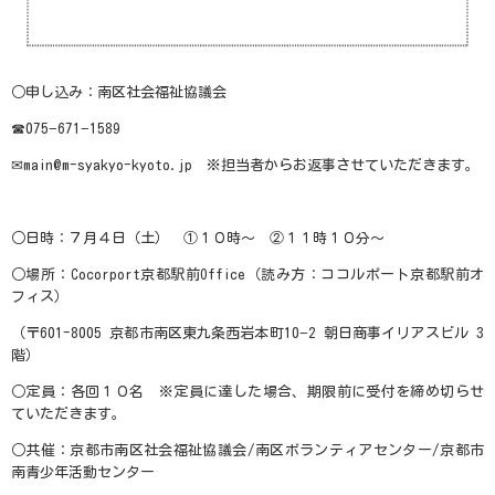
○申し込み：南区社会福祉協議会
☎075−
671
−
1589
✉main@m-syakyo-kyoto.jp ※担当者からお返事させていただきます。
○日時：７月４日（土） ①１０時～ ②１１時１０分～
○場所：
Cocorport
京都駅前
Office
（読み方：ココルポート京都駅前オ
フィス）
（〒
601-8005
京都市南区東九条西岩本町
10
−2 朝日商事イリアスビル
3
階）
○定員：各回１０名 ※定員に達した場合、期限前に受付を締め切らせ
ていただきます。
○共催：京都市南区社会福祉協議会
/
南区ボランティアセンター
/
京都市
南青少年活動センター