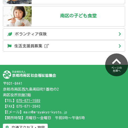
南区の
子ども食堂
ボランティア保険
生活支援員募集
ページの
先頭へ
社会福祉法人
京都市南区社会福祉協議会
〒601-8441
京都市南区西九条南田町1番地の2
南区役所別館2階
【TEL】
075-671-1589
【FAX】075-671-3840
【Eメール】main@m-syakyo-kyoto.jp
【開所時間】月曜日～金曜日 午前9時～午後5時
交通アクセス・地図